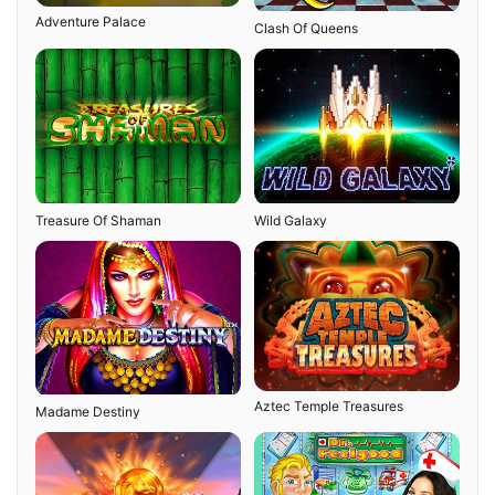
Adventure Palace
Clash Of Queens
Risico- en limietcontroles
Quick Setup Checklist
Treasure Of Shaman
Wild Galaxy
Aztec Temple Treasures
Madame Destiny