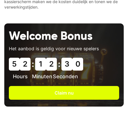
kassierscherm maken we de kosten duidelijk en tonen we de
verwerkingstijden.
Welcome Bonus
Het aanbod is geldig voor nieuwe spelers
:
:
5
2
1
2
2
8
Hours
Minuten
Seconden
Claim nu