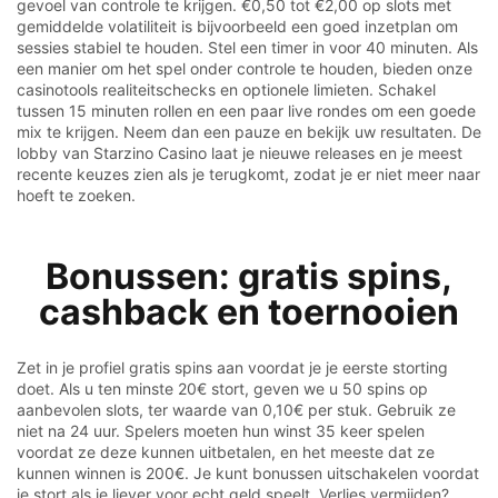
gevoel van controle te krijgen. €0,50 tot €2,00 op slots met
gemiddelde volatiliteit is bijvoorbeeld een goed inzetplan om
sessies stabiel te houden. Stel een timer in voor 40 minuten. Als
een manier om het spel onder controle te houden, bieden onze
casinotools realiteitschecks en optionele limieten. Schakel
tussen 15 minuten rollen en een paar live rondes om een goede
mix te krijgen. Neem dan een pauze en bekijk uw resultaten. De
lobby van Starzino Casino laat je nieuwe releases en je meest
recente keuzes zien als je terugkomt, zodat je er niet meer naar
hoeft te zoeken.
Bonussen: gratis spins,
cashback en toernooien
Zet in je profiel gratis spins aan voordat je je eerste storting
doet. Als u ten minste 20€ stort, geven we u 50 spins op
aanbevolen slots, ter waarde van 0,10€ per stuk. Gebruik ze
niet na 24 uur. Spelers moeten hun winst 35 keer spelen
voordat ze deze kunnen uitbetalen, en het meeste dat ze
kunnen winnen is 200€. Je kunt bonussen uitschakelen voordat
je stort als je liever voor echt geld speelt. Verlies vermijden?