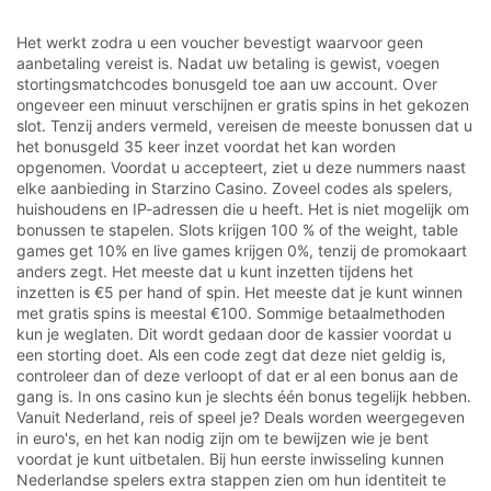
Het werkt zodra u een voucher bevestigt waarvoor geen
aanbetaling vereist is. Nadat uw betaling is gewist, voegen
stortingsmatchcodes bonusgeld toe aan uw account. Over
ongeveer een minuut verschijnen er gratis spins in het gekozen
slot. Tenzij anders vermeld, vereisen de meeste bonussen dat u
het bonusgeld 35 keer inzet voordat het kan worden
opgenomen. Voordat u accepteert, ziet u deze nummers naast
elke aanbieding in Starzino Casino. Zoveel codes als spelers,
huishoudens en IP-adressen die u heeft. Het is niet mogelijk om
bonussen te stapelen. Slots krijgen 100 % of the weight, table
games get 10% en live games krijgen 0%, tenzij de promokaart
anders zegt. Het meeste dat u kunt inzetten tijdens het
inzetten is €5 per hand of spin. Het meeste dat je kunt winnen
met gratis spins is meestal €100. Sommige betaalmethoden
kun je weglaten. Dit wordt gedaan door de kassier voordat u
een storting doet. Als een code zegt dat deze niet geldig is,
controleer dan of deze verloopt of dat er al een bonus aan de
gang is. In ons casino kun je slechts één bonus tegelijk hebben.
Vanuit Nederland, reis of speel je? Deals worden weergegeven
in euro's, en het kan nodig zijn om te bewijzen wie je bent
voordat je kunt uitbetalen. Bij hun eerste inwisseling kunnen
Nederlandse spelers extra stappen zien om hun identiteit te