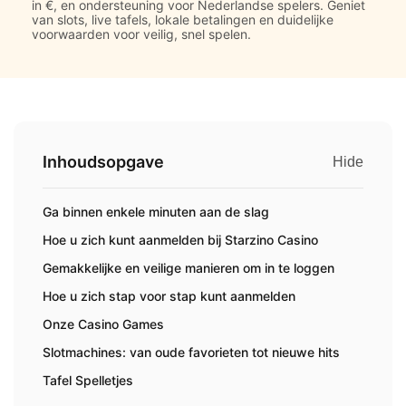
in €, en ondersteuning voor Nederlandse spelers. Geniet
van slots, live tafels, lokale betalingen en duidelijke
voorwaarden voor veilig, snel spelen.
Inhoudsopgave
Hide
Ga binnen enkele minuten aan de slag
Hoe u zich kunt aanmelden bij Starzino Casino
Gemakkelijke en veilige manieren om in te loggen
Hoe u zich stap voor stap kunt aanmelden
Onze Casino Games
Slotmachines: van oude favorieten tot nieuwe hits
Tafel Spelletjes