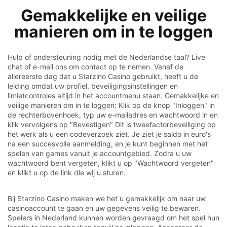
Gemakkelijke en veilige
manieren om in te loggen
Hulp of ondersteuning nodig met de Nederlandse taal? Live
chat of e-mail ons om contact op te nemen. Vanaf de
allereerste dag dat u Starzino Casino gebruikt, heeft u de
leiding omdat uw profiel, beveiligingsinstellingen en
limietcontroles altijd in het accountmenu staan. Gemakkelijke en
veilige manieren om in te loggen: Klik op de knop "Inloggen" in
de rechterbovenhoek, typ uw e-mailadres en wachtwoord in en
klik vervolgens op "Bevestigen" Dit is tweefactorbeveiliging op
het werk als u een codeverzoek ziet. Je ziet je saldo in euro's
na een succesvolle aanmelding, en je kunt beginnen met het
spelen van games vanuit je accountgebied. Zodra u uw
wachtwoord bent vergeten, klikt u op "Wachtwoord vergeten"
en klikt u op de link die wij u sturen.
Bij Starzino Casino maken we het u gemakkelijk om naar uw
casinoaccount te gaan en uw gegevens veilig te bewaren.
Spelers in Nederland kunnen worden gevraagd om het spel hun