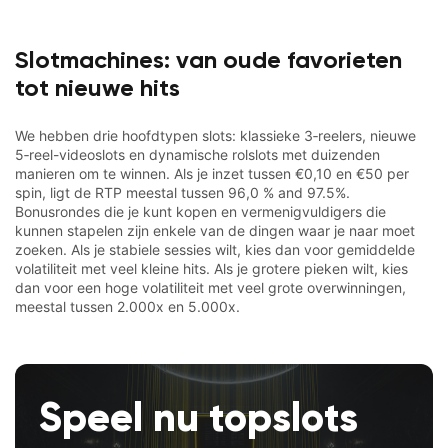
Slotmachines: van oude favorieten
tot nieuwe hits
We hebben drie hoofdtypen slots: klassieke 3‑reelers, nieuwe
5‑reel-videoslots en dynamische rolslots met duizenden
manieren om te winnen. Als je inzet tussen €0,10 en €50 per
spin, ligt de RTP meestal tussen 96,0 % and 97.5%.
Bonusrondes die je kunt kopen en vermenigvuldigers die
kunnen stapelen zijn enkele van de dingen waar je naar moet
zoeken. Als je stabiele sessies wilt, kies dan voor gemiddelde
volatiliteit met veel kleine hits. Als je grotere pieken wilt, kies
dan voor een hoge volatiliteit met veel grote overwinningen,
meestal tussen 2.000x en 5.000x.
Speel nu topslots