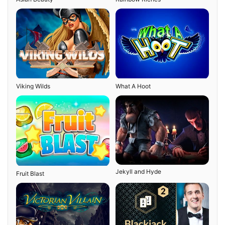
Viking Wilds
What A Hoot
Jekyll and Hyde
Fruit Blast